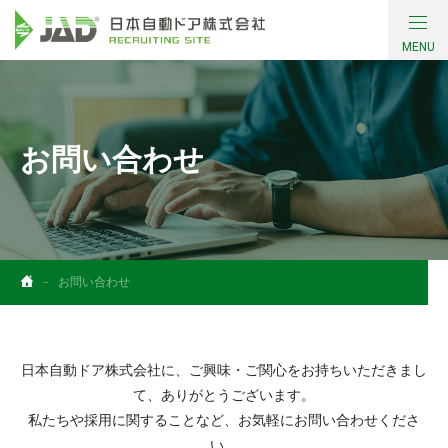
MENU
会社について
働く環境・制度
お問い合わせ
採用情報
コンテンツ
お問い合わせ
社員インタビュー
お問い合わせ
日本自動ドア株式会社に、ご興味・ご関心をお持ちいただきまし
て、ありがとうございます。
私たちや採用に関することなど、お気軽にお問い合わせくださ
い。