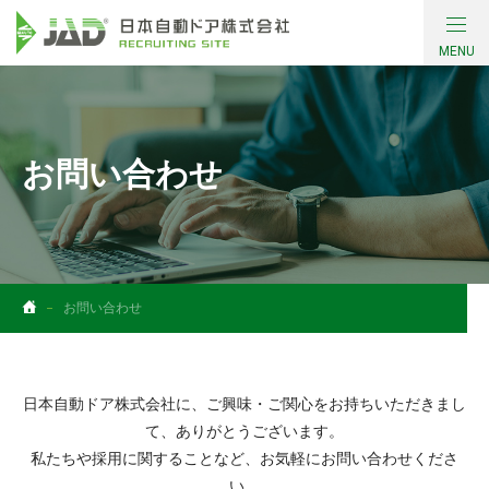
MENU
会社について
働く環境・制度
お問い合わせ
採用情報
コンテンツ
お問い合わせ
社員インタビュー
お問い合わせ
日本自動ドア株式会社に、ご興味・ご関心をお持ちいただきまし
て、ありがとうございます。
私たちや採用に関することなど、お気軽にお問い合わせくださ
い。