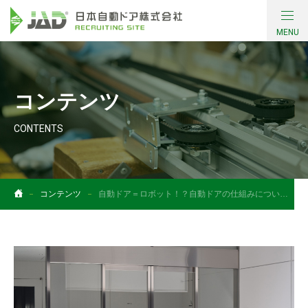
MENU
会社について
コンテンツ
働く環境・制度
CONTENTS
採用情報
コンテンツ
コンテンツ
自動ドア＝ロボット！？自動ドアの仕組みについて学ぼう
社員インタビュー
お問い合わせ