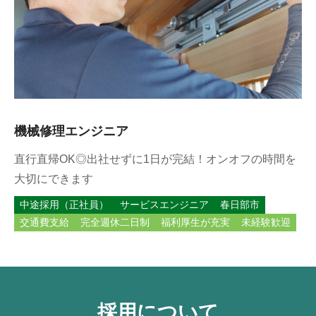
機械修理エンジニア
直行直帰OK◎出社せずに1日が完結！オンオフの時間を
大切にできます
中途採用（正社員）
サービスエンジニア
春日部市
交通費支給
完全週休二日制
福利厚生が充実
未経験歓迎
採用について