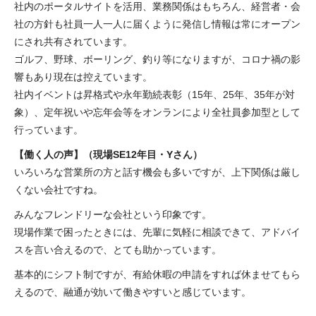
社内のポータルサイトを活用、業務関係はもちろん、経営者・会
社の方針も社員一人一人に届くように発信し情報は常にオープン
にされ共有されています。
ゴルフ、野球、ボーリング、釣り等になりますが、コロナ禍の影
響もあり現在は控えています。
社内イベントは昇格式や永年勤続表彰（15年、25年、35年が対
象）、定年祝いや忘年会等をオンランにより全社員参加型として
行っています。
【働く人の声】（現場SE12年目・Yさん）
いろいろな営業所の方と話す機会も多いですが、上下関係は厳し
くない会社ですね。
みんなフレンドリーな会社という印象です。
現場作業で困ったときには、先輩に気軽に相談できて、アドバイ
スを言い合えるので、とても助かっています。
基本的にシフト制ですが、有給休暇の申請をすれば休ませてもら
えるので、融通が効いて働きやすいと感じています。