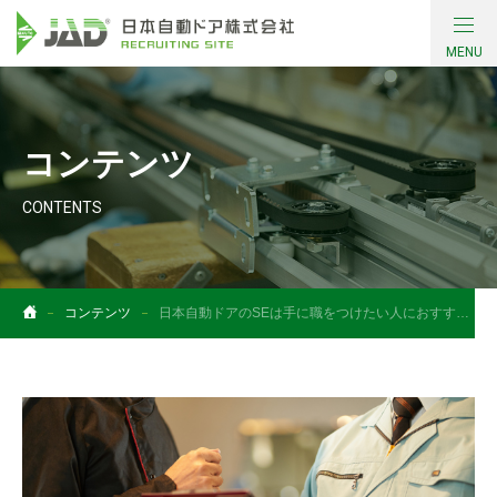
MENU
会社について
コンテンツ
働く環境・制度
CONTENTS
採用情報
コンテンツ
コンテンツ
日本自動ドアのSEは手に職をつけたい人におすすめ！将来性のある仕事12選も紹介！
社員インタビュー
お問い合わせ